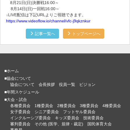
​8月21日(日)決勝戦16:00～
8月14日(日)一回戦16:00～
↓LIVE配信は下記URLよりご視聴できます。
https://www.videoflow.io/channel/vfc-j9qkznkur
記事一覧へ
トップページへ
■ホーム
■協会について
協会について
会長挨拶
役員一覧
ビジョン
■年間スケジュール
■大会・試合
各種委員会
1種委員会
2種委員会
3種委員会
4種委員会
女子委員会
シニア委員会
フットサル委員会
インクルーシブ委員会
キッズ委員会
技術委員会
審判委員会
その他 (医学、規律・裁定)
国民体育大会
事務局