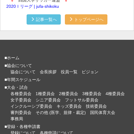
2020Ｉリーグ | jufa-shikoku
記事一覧へ
トップページへ
■ホーム
■協会について
協会について
会長挨拶
役員一覧
ビジョン
■年間スケジュール
■大会・試合
各種委員会
1種委員会
2種委員会
3種委員会
4種委員会
女子委員会
シニア委員会
フットサル委員会
インクルーシブ委員会
キッズ委員会
技術委員会
審判委員会
その他 (医学、規律・裁定)
国民体育大会
事務局
■登録・各種申請書
登録について
各種申請について