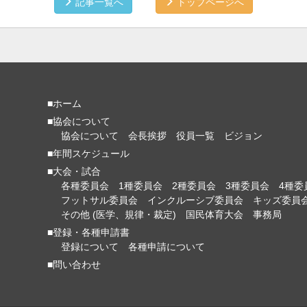
記事一覧へ
トップページへ
■ホーム
■協会について
協会について
会長挨拶
役員一覧
ビジョン
■年間スケジュール
■大会・試合
各種委員会
1種委員会
2種委員会
3種委員会
4種委
フットサル委員会
インクルーシブ委員会
キッズ委員
その他 (医学、規律・裁定)
国民体育大会
事務局
■登録・各種申請書
登録について
各種申請について
■問い合わせ