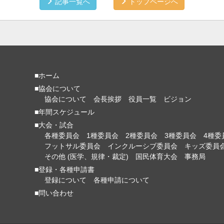
記事一覧へ
トップページへ
■ホーム
■協会について
協会について
会長挨拶
役員一覧
ビジョン
■年間スケジュール
■大会・試合
各種委員会
1種委員会
2種委員会
3種委員会
4種委
フットサル委員会
インクルーシブ委員会
キッズ委員
その他 (医学、規律・裁定)
国民体育大会
事務局
■登録・各種申請書
登録について
各種申請について
■問い合わせ