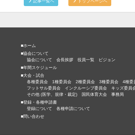
記事一覧へ
トップページへ
■ホーム
■協会について
協会について
会長挨拶
役員一覧
ビジョン
■年間スケジュール
■大会・試合
各種委員会
1種委員会
2種委員会
3種委員会
4種委
フットサル委員会
インクルーシブ委員会
キッズ委員
その他 (医学、規律・裁定)
国民体育大会
事務局
■登録・各種申請書
登録について
各種申請について
■問い合わせ