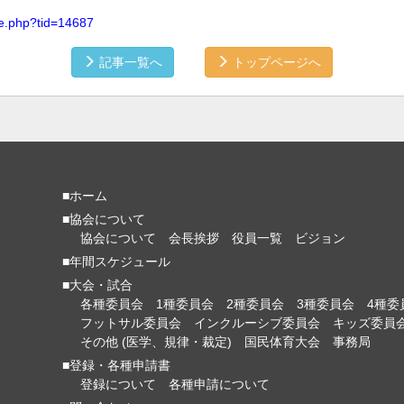
le.php?tid=14687
記事一覧へ
トップページへ
■ホーム
■協会について
協会について
会長挨拶
役員一覧
ビジョン
■年間スケジュール
■大会・試合
各種委員会
1種委員会
2種委員会
3種委員会
4種委
フットサル委員会
インクルーシブ委員会
キッズ委員
その他 (医学、規律・裁定)
国民体育大会
事務局
■登録・各種申請書
登録について
各種申請について