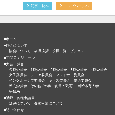
記事一覧へ
トップページへ
■ホーム
■協会について
協会について
会長挨拶
役員一覧
ビジョン
■年間スケジュール
■大会・試合
各種委員会
1種委員会
2種委員会
3種委員会
4種委員会
女子委員会
シニア委員会
フットサル委員会
インクルーシブ委員会
キッズ委員会
技術委員会
審判委員会
その他 (医学、規律・裁定)
国民体育大会
事務局
■登録・各種申請書
登録について
各種申請について
■問い合わせ