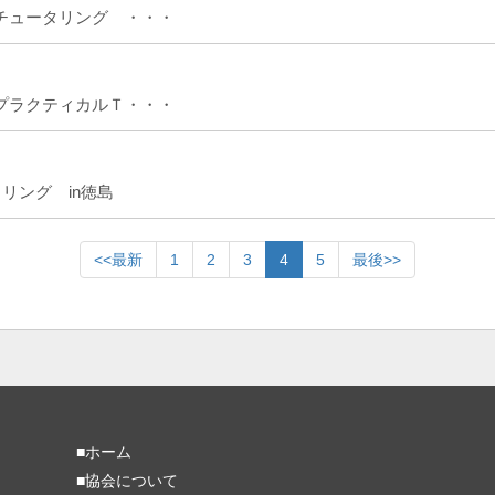
トレ・チュータリング ・・・
トレ・プラクティカルＴ・・・
タリング in徳島
<<最新
1
2
3
4
5
最後>>
■ホーム
■協会について