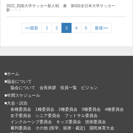
2022_四国大学サッカー新人戦 兼 第6回全日本大学サッカー
新・・・
<<最新
1
2
3
4
5
最後>>
■ホーム
■協会について
協会について
会長挨拶
役員一覧
ビジョン
■年間スケジュール
■大会・試合
各種委員会
1種委員会
2種委員会
3種委員会
4種委員会
女子委員会
シニア委員会
フットサル委員会
インクルーシブ委員会
キッズ委員会
技術委員会
審判委員会
その他 (医学、規律・裁定)
国民体育大会