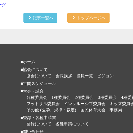
ーグ
記事一覧へ
トップページへ
■ホーム
■協会について
協会について
会長挨拶
役員一覧
ビジョン
■年間スケジュール
■大会・試合
各種委員会
1種委員会
2種委員会
3種委員会
4種委
フットサル委員会
インクルーシブ委員会
キッズ委員
その他 (医学、規律・裁定)
国民体育大会
事務局
■登録・各種申請書
登録について
各種申請について
■問い合わせ