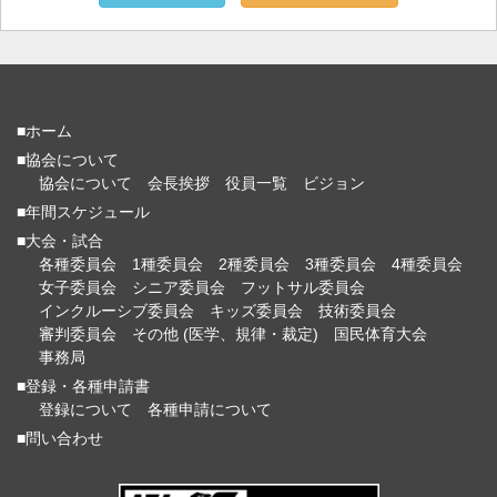
■ホーム
■協会について
協会について
会長挨拶
役員一覧
ビジョン
■年間スケジュール
■大会・試合
各種委員会
1種委員会
2種委員会
3種委員会
4種委員会
女子委員会
シニア委員会
フットサル委員会
インクルーシブ委員会
キッズ委員会
技術委員会
審判委員会
その他 (医学、規律・裁定)
国民体育大会
事務局
■登録・各種申請書
登録について
各種申請について
■問い合わせ