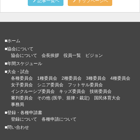
記事一覧へ
トップページへ
■ホーム
■協会について
協会について
会長挨拶
役員一覧
ビジョン
■年間スケジュール
■大会・試合
各種委員会
1種委員会
2種委員会
3種委員会
4種委員会
女子委員会
シニア委員会
フットサル委員会
インクルーシブ委員会
キッズ委員会
技術委員会
審判委員会
その他 (医学、規律・裁定)
国民体育大会
事務局
■登録・各種申請書
登録について
各種申請について
■問い合わせ