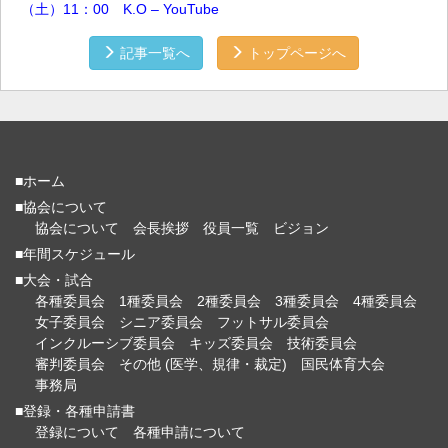
（土）11：00 K.O – YouTube
記事一覧へ
トップページへ
■ホーム
■協会について
協会について
会長挨拶
役員一覧
ビジョン
■年間スケジュール
■大会・試合
各種委員会
1種委員会
2種委員会
3種委員会
4種委員会
女子委員会
シニア委員会
フットサル委員会
インクルーシブ委員会
キッズ委員会
技術委員会
審判委員会
その他 (医学、規律・裁定)
国民体育大会
事務局
■登録・各種申請書
登録について
各種申請について