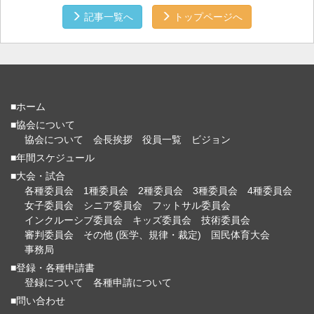
記事一覧へ
トップページへ
■ホーム
■協会について
協会について
会長挨拶
役員一覧
ビジョン
■年間スケジュール
■大会・試合
各種委員会
1種委員会
2種委員会
3種委員会
4種委員会
女子委員会
シニア委員会
フットサル委員会
インクルーシブ委員会
キッズ委員会
技術委員会
審判委員会
その他 (医学、規律・裁定)
国民体育大会
事務局
■登録・各種申請書
登録について
各種申請について
■問い合わせ