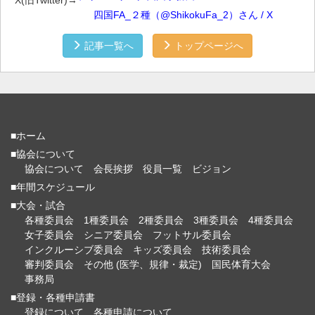
四国FA_２種（@ShikokuFa_2）さん / X
記事一覧へ
トップページへ
■ホーム
■協会について
協会について
会長挨拶
役員一覧
ビジョン
■年間スケジュール
■大会・試合
各種委員会
1種委員会
2種委員会
3種委員会
4種委員会
女子委員会
シニア委員会
フットサル委員会
インクルーシブ委員会
キッズ委員会
技術委員会
審判委員会
その他 (医学、規律・裁定)
国民体育大会
事務局
■登録・各種申請書
登録について
各種申請について