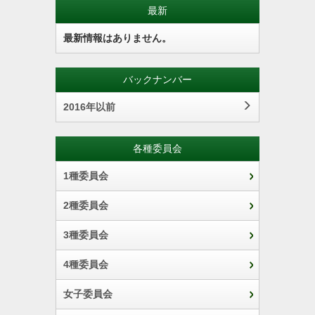
最新
2018_四国大学サッカーリーグ ２部
最新情報はありません。
組み合わせ
大会結果
大会結果(四国大学連盟_ＨＰ)
バックナンバー
2016年以前
2018年05月06日
2018_インディペンデンスリーグ四国(Ｉリーグ)
各種委員会
組み合わせ
大会結果
1種委員会
大会結果(四国大学連盟_ＨＰ)
2種委員会
3種委員会
2018年05月19日
4種委員会
2018_第47回全国自治体職員サッカー選手権大会
女子委員会
大会要項
大会結果