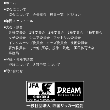
■ホーム
■協会について
2018年06月30日
協会について
会長挨拶
役員一覧
ビジョン
■年間スケジュール
2018_四国大学サッカートーナメント 兼 第42回 総理大臣杯 全
日本大学サッカートーナメント
■大会・試合
各種委員会
1種委員会
2種委員会
3種委員会
4種委員会
大会要項
大会結果
女子委員会
シニア委員会
フットサル委員会
インクルーシブ委員会
キッズ委員会
技術委員会
大会結果(四国大学連盟_ＨＰ)
審判委員会
その他 (医学、規律・裁定)
国民体育大会
事務局
■登録・各種申請書
2018年07月07日
登録について
各種申請について
■問い合わせ
2018_第55回四国地区高等専門学校体育大会(サッカー競技)兼
第51回全国高等専門学校サッカー選手権大会
大会要項
大会結果
2018年07月21日